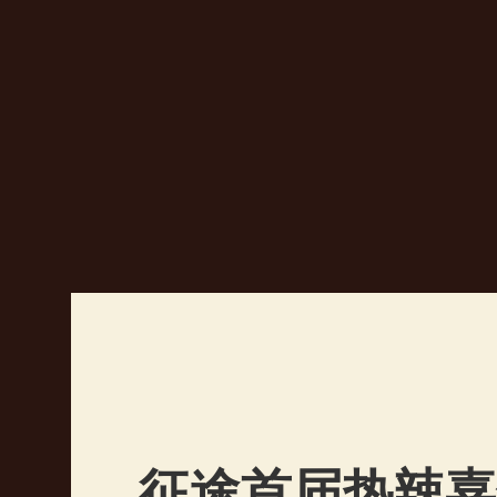
造,
国
战
缔
造
者
征途首届热辣嘉