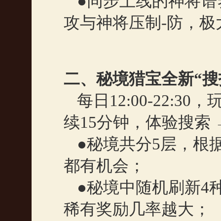
●同步上线的神将
攻与神将压制
-
防，极
二、秘境猎宝全新“搜
每日
12:00-22:30
，
续
15
分钟，体验搜索
●秘境共分
5
层，根
都有机会；
●秘境中随机刷新
4
稀有奖励几率越大；