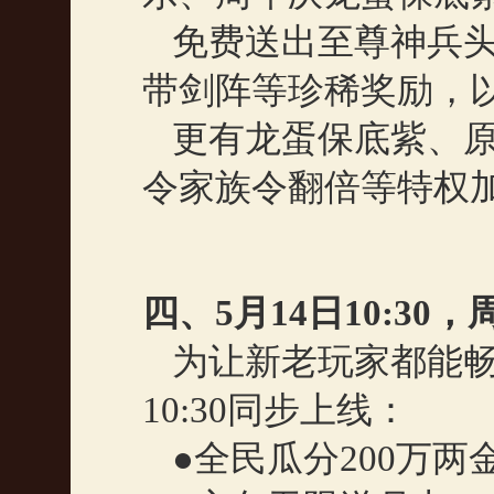
免费送出至尊神兵
带剑阵等珍稀奖励，
更有龙蛋保底紫、
令家族令翻倍等特权
四、
5
月
14
日
10:30
，
为让新老玩家都能
10:30
同步上线：
●全民瓜分
200
万两