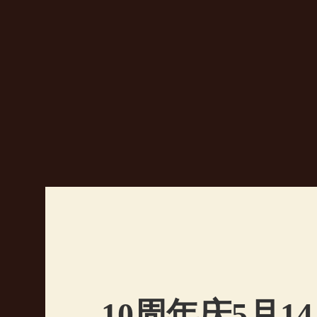
造,
国
战
缔
造
者
10周年庆5月