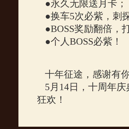
●永久无限送月卡；
●换车
5
次必紫，刺
●
BOSS
奖励翻倍，
●个人
BOSS
必紫！
十年征途，感谢有
5
月
14
日，十周年庆
狂欢！