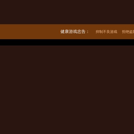
健康游戏忠告：
抑制不良游戏
拒绝盗
出版单位：上海巨人网络科技有限公司 著作权人：巨人移动科