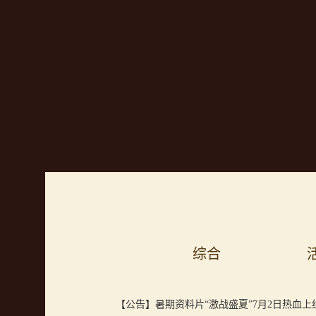
造,
国
战
缔
造
者
综合
【公告】暑期资料片“激战盛夏”7月2日热血