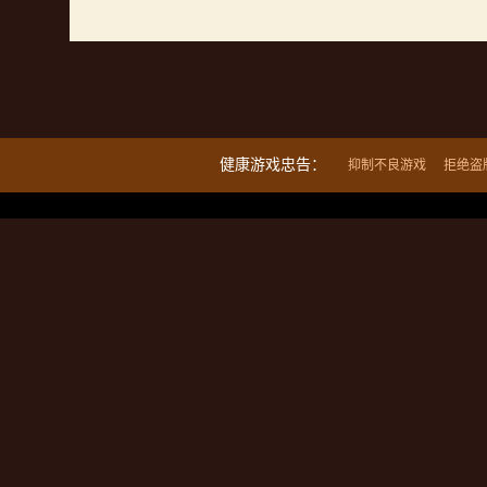
健康游戏忠告：
抑制不良游戏
拒绝盗
出版单位：上海巨人网络科技有限公司 著作权人：巨人移动科